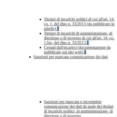
Titolari di incarichi politici di cui all'art. 14,
co. 1, del dlgs n. 33/2013 (da pubblicare in
tabelle)
1
Titolari di incarichi di amministrazione, di
direzione o di governo di cui all'art. 14, co.
1-bis, del dlgs n. 33/2013
1
Cessati dall'incarico (documentazione da
pubblicare sul sito web)
1
Sanzioni per mancata comunicazione dei dati
Sanzioni per mancata o incompleta
comunicazione dei dati da parte dei titolari
di incarichi politici, di amministrazione, di
direzione o di governo