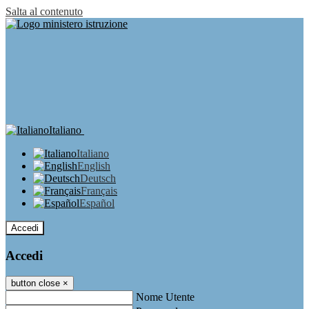
Salta al contenuto
Italiano
Italiano
English
Deutsch
Français
Español
Accedi
Accedi
button close
×
Nome Utente