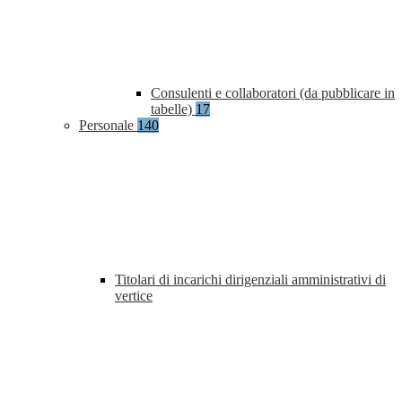
Consulenti e collaboratori (da pubblicare in
tabelle)
17
Personale
140
Titolari di incarichi dirigenziali amministrativi di
vertice