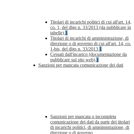
Titolari di incarichi politici di cui all'art. 14,
co. 1, del dlgs n. 33/2013 (da pubblicare in
tabelle)
1
Titolari di incarichi di amministrazione, di
direzione o di governo di cui all'art. 14, co.
1-bis, del dlgs n. 33/2013
1
Cessati dall'incarico (documentazione da
pubblicare sul sito web)
1
Sanzioni per mancata comunicazione dei dati
Sanzioni per mancata o incompleta
comunicazione dei dati da parte dei titolari
di incarichi politici, di amministrazione, di
direzione o di governo