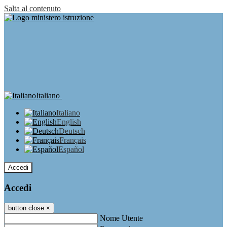
Salta al contenuto
Italiano
Italiano
English
Deutsch
Français
Español
Accedi
Accedi
button close
×
Nome Utente