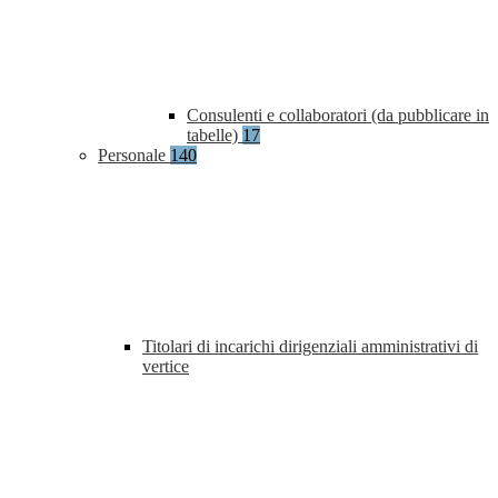
Consulenti e collaboratori (da pubblicare in
tabelle)
17
Personale
140
Titolari di incarichi dirigenziali amministrativi di
vertice