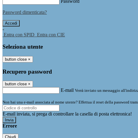
Password
Password dimenticata?
-
Entra con SPID
Entra con CIE
Seleziona utente
button close
×
Recupero password
button close
×
E-mail
Verrà inviato un messaggio all'indirizz
Non hai una e-mail associata al nome utente? Effettua il reset della password tram
E-mail inviata, si prega di controllare la casella di posta elettronica!
Errore
Chiudi