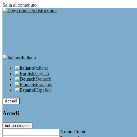
Salta al contenuto
Italiano
Italiano
English
Deutsch
Français
Español
Accedi
Accedi
button close
×
Nome Utente