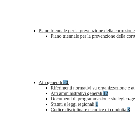
Piano triennale per la prevenzione della corruzione
Piano triennale per la prevenzione della co
Atti generali
20
Riferimenti normativi su organizzazione e at
Atti amministrativi generali
12
Documenti di programmazione strategico-ge
Statuti e leggi regionali
1
Codice disciplinare e codice di condotta
3