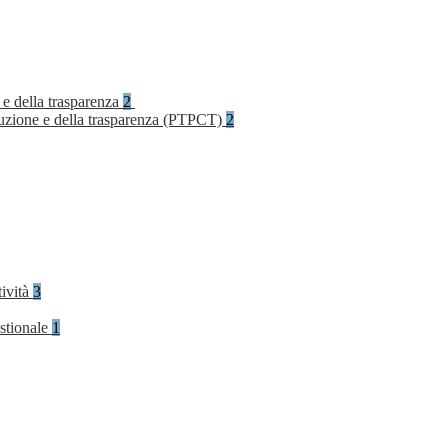
 e della trasparenza
2
rruzione e della trasparenza (PTPCT)
2
tività
3
stionale
1