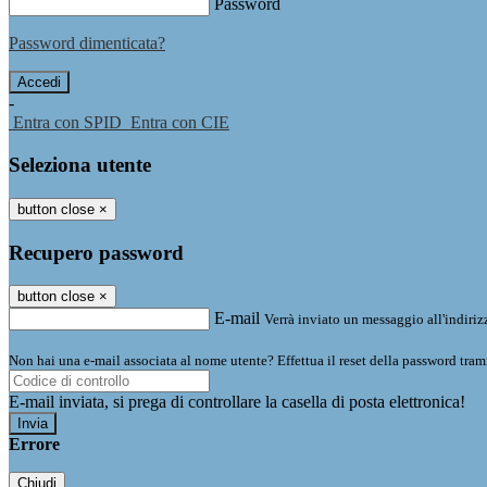
Password
Password dimenticata?
-
Entra con SPID
Entra con CIE
Seleziona utente
button close
×
Recupero password
button close
×
E-mail
Verrà inviato un messaggio all'indirizz
Non hai una e-mail associata al nome utente? Effettua il reset della password tram
E-mail inviata, si prega di controllare la casella di posta elettronica!
Errore
Chiudi