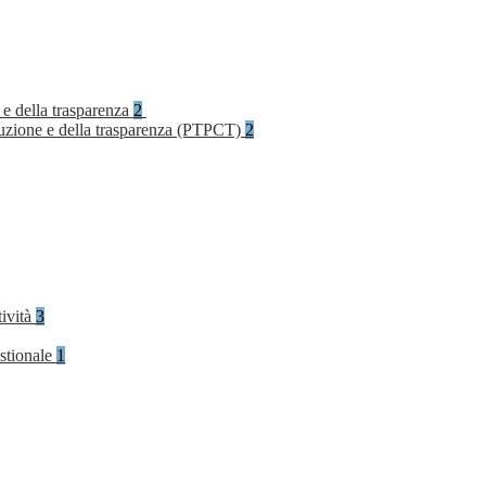
 e della trasparenza
2
rruzione e della trasparenza (PTPCT)
2
tività
3
stionale
1