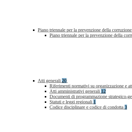
Piano triennale per la prevenzione della corruzione
Piano triennale per la prevenzione della co
Atti generali
20
Riferimenti normativi su organizzazione e at
Atti amministrativi generali
12
Documenti di programmazione strategico-ge
Statuti e leggi regionali
1
Codice disciplinare e codice di condotta
3