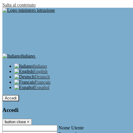
Salta al contenuto
Italiano
Italiano
English
Deutsch
Français
Español
Accedi
Accedi
button close
×
Nome Utente