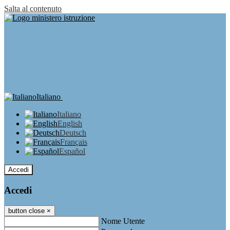
Salta al contenuto
Italiano
Italiano
English
Deutsch
Français
Español
Accedi
Accedi
button close
×
Nome Utente