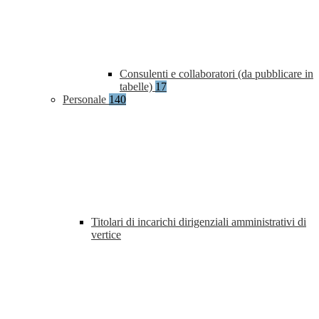
Consulenti e collaboratori (da pubblicare in
tabelle)
17
Personale
140
Titolari di incarichi dirigenziali amministrativi di
vertice