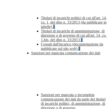
Titolari di incarichi politici di cui all'art. 14,
co. 1, del dlgs n. 33/2013 (da pubblicare in
tabelle)
1
Titolari di incarichi di amministrazione, di
direzione o di governo di cui all'art. 14, co.
1-bis, del dlgs n. 33/2013
1
Cessati dall'incarico (documentazione da
pubblicare sul sito web)
1
Sanzioni per mancata comunicazione dei dati
Sanzioni per mancata o incompleta
comunicazione dei dati da parte dei titolari
di incarichi politici, di amministrazione, di
direzione o di governo