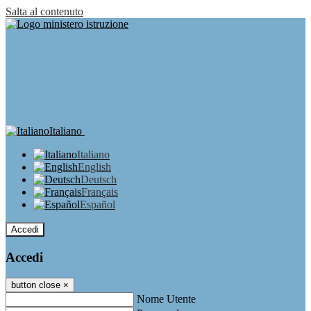
Salta al contenuto
Italiano
Italiano
English
Deutsch
Français
Español
Accedi
Accedi
button close
×
Nome Utente