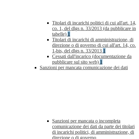
Titolari di incarichi politici di cui all'art. 14,
co. 1, del dlgs n. 33/2013 (da pubblicare in
tabelle)
1
Titolari di incarichi di amministrazione, di
direzione o di governo di cui all'art. 14, co.
1-bis, del dlgs n. 33/2013
1
Cessati dall'incarico (documentazione da
pubblicare sul sito web)
1
Sanzioni per mancata comunicazione dei dati
Sanzioni per mancata o incompleta
comunicazione dei dati da parte dei titolari
di incarichi politici, di amministrazione, di
direzione o di governo