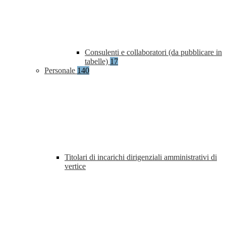
Consulenti e collaboratori (da pubblicare in
tabelle)
17
Personale
140
Titolari di incarichi dirigenziali amministrativi di
vertice