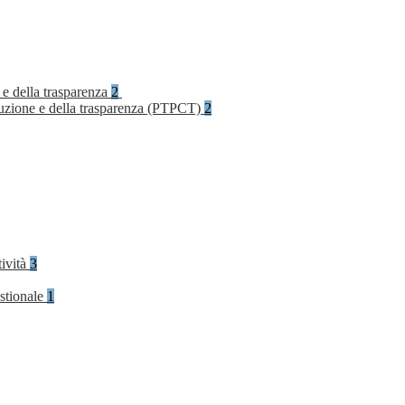
 e della trasparenza
2
rruzione e della trasparenza (PTPCT)
2
tività
3
stionale
1