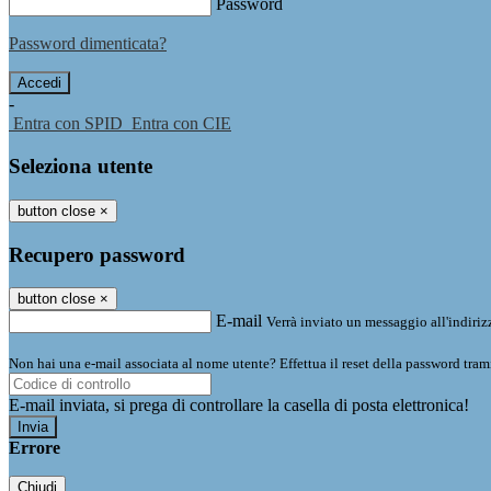
Password
Password dimenticata?
-
Entra con SPID
Entra con CIE
Seleziona utente
button close
×
Recupero password
button close
×
E-mail
Verrà inviato un messaggio all'indirizz
Non hai una e-mail associata al nome utente? Effettua il reset della password tram
E-mail inviata, si prega di controllare la casella di posta elettronica!
Errore
Chiudi