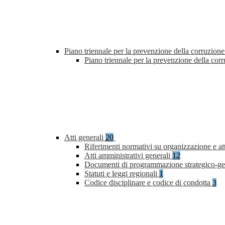
Piano triennale per la prevenzione della corruzione
Piano triennale per la prevenzione della co
Atti generali
20
Riferimenti normativi su organizzazione e at
Atti amministrativi generali
12
Documenti di programmazione strategico-ge
Statuti e leggi regionali
1
Codice disciplinare e codice di condotta
3