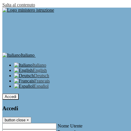
Salta al contenuto
Italiano
Italiano
English
Deutsch
Français
Español
Accedi
Accedi
button close
×
Nome Utente