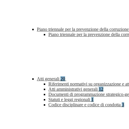
Piano triennale per la prevenzione della corruzione
Piano triennale per la prevenzione della co
Atti generali
20
Riferimenti normativi su organizzazione e at
Atti amministrativi generali
12
Documenti di programmazione strategico-ge
Statuti e leggi regionali
1
Codice disciplinare e codice di condotta
3