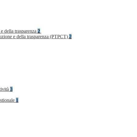
 e della trasparenza
2
rruzione e della trasparenza (PTPCT)
2
tività
3
stionale
1