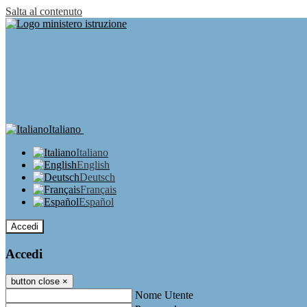
Salta al contenuto
Italiano
Italiano
English
Deutsch
Français
Español
Accedi
Accedi
button close
×
Nome Utente