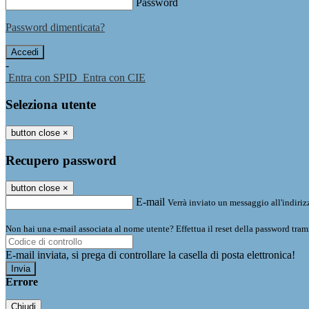
Password
Password dimenticata?
-
Entra con SPID
Entra con CIE
Seleziona utente
button close
×
Recupero password
button close
×
E-mail
Verrà inviato un messaggio all'indirizz
Non hai una e-mail associata al nome utente? Effettua il reset della password tram
E-mail inviata, si prega di controllare la casella di posta elettronica!
Errore
Chiudi