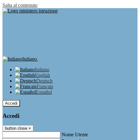
Salta al contenuto
Italiano
Italiano
English
Deutsch
Français
Español
Accedi
Accedi
button close
×
Nome Utente