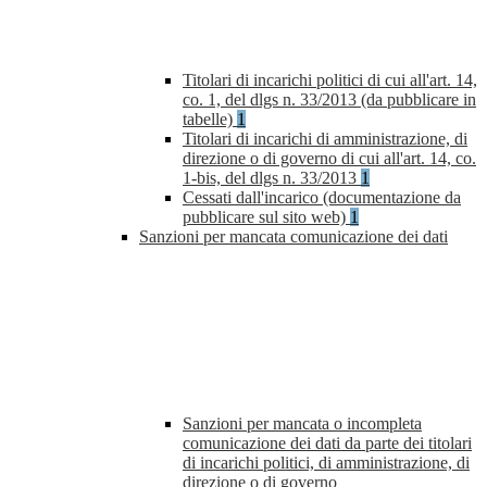
Titolari di incarichi politici di cui all'art. 14,
co. 1, del dlgs n. 33/2013 (da pubblicare in
tabelle)
1
Titolari di incarichi di amministrazione, di
direzione o di governo di cui all'art. 14, co.
1-bis, del dlgs n. 33/2013
1
Cessati dall'incarico (documentazione da
pubblicare sul sito web)
1
Sanzioni per mancata comunicazione dei dati
Sanzioni per mancata o incompleta
comunicazione dei dati da parte dei titolari
di incarichi politici, di amministrazione, di
direzione o di governo