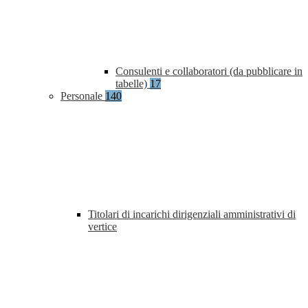
Consulenti e collaboratori (da pubblicare in
tabelle)
17
Personale
140
Titolari di incarichi dirigenziali amministrativi di
vertice