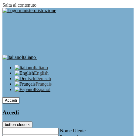
Salta al contenuto
Italiano
Italiano
English
Deutsch
Français
Español
Accedi
Accedi
button close
×
Nome Utente