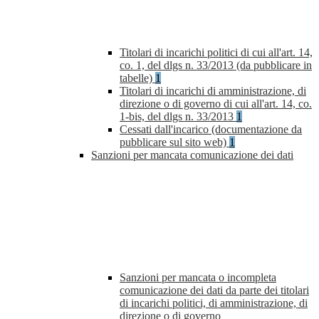
Titolari di incarichi politici di cui all'art. 14,
co. 1, del dlgs n. 33/2013 (da pubblicare in
tabelle)
1
Titolari di incarichi di amministrazione, di
direzione o di governo di cui all'art. 14, co.
1-bis, del dlgs n. 33/2013
1
Cessati dall'incarico (documentazione da
pubblicare sul sito web)
1
Sanzioni per mancata comunicazione dei dati
Sanzioni per mancata o incompleta
comunicazione dei dati da parte dei titolari
di incarichi politici, di amministrazione, di
direzione o di governo