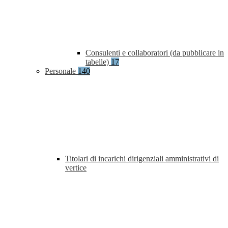
Consulenti e collaboratori (da pubblicare in
tabelle)
17
Personale
140
Titolari di incarichi dirigenziali amministrativi di
vertice