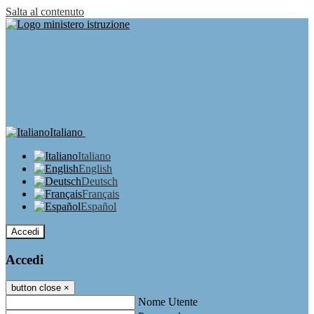
Salta al contenuto
Italiano
Italiano
English
Deutsch
Français
Español
Accedi
Accedi
button close
×
Nome Utente