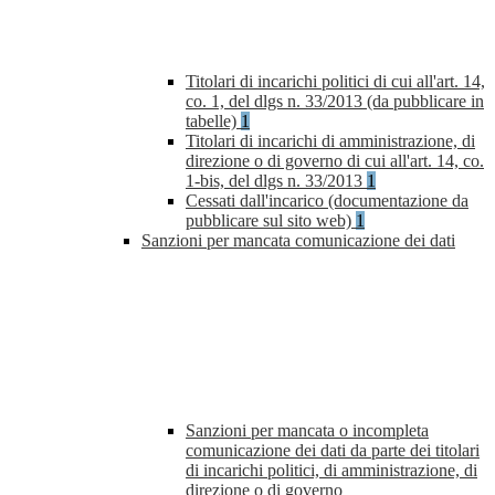
Titolari di incarichi politici di cui all'art. 14,
co. 1, del dlgs n. 33/2013 (da pubblicare in
tabelle)
1
Titolari di incarichi di amministrazione, di
direzione o di governo di cui all'art. 14, co.
1-bis, del dlgs n. 33/2013
1
Cessati dall'incarico (documentazione da
pubblicare sul sito web)
1
Sanzioni per mancata comunicazione dei dati
Sanzioni per mancata o incompleta
comunicazione dei dati da parte dei titolari
di incarichi politici, di amministrazione, di
direzione o di governo