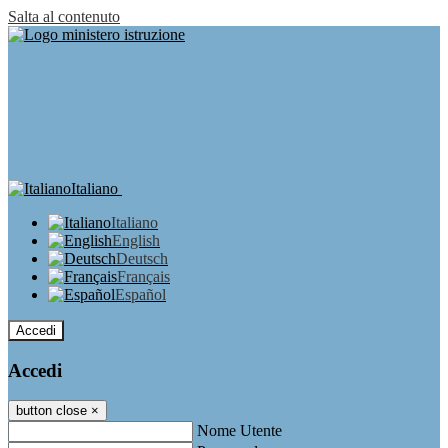
Salta al contenuto
Italiano
Italiano
English
Deutsch
Français
Español
Accedi
Accedi
button close
×
Nome Utente