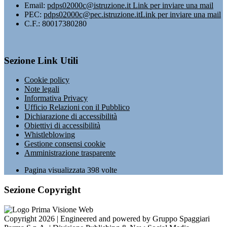
Email:
pdps02000c@istruzione.it
Link per inviare una mail
PEC:
pdps02000c@pec.istruzione.it
Link per inviare una mail
C.F.: 80017380280
Sezione Link Utili
Cookie policy
Note legali
Informativa Privacy
Ufficio Relazioni con il Pubblico
Dichiarazione di accessibilità
Obiettivi di accessibilità
Whistleblowing
Gestione consensi cookie
Amministrazione trasparente
Pagina visualizzata
398
volte
Sezione Copyright
Copyright 2026 | Engineered and powered by Gruppo Spaggiari