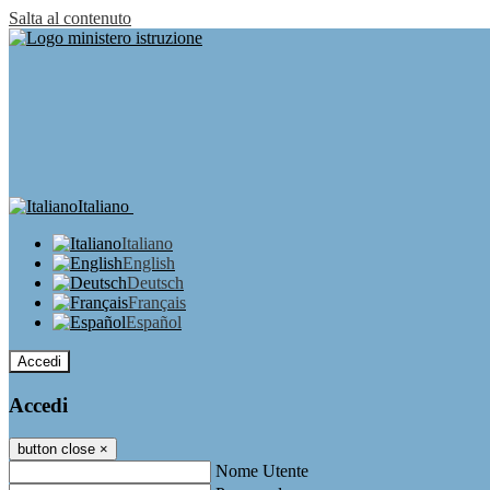
Salta al contenuto
Italiano
Italiano
English
Deutsch
Français
Español
Accedi
Accedi
button close
×
Nome Utente