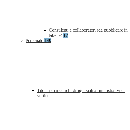
Consulenti e collaboratori (da pubblicare in
tabelle)
17
Personale
140
Titolari di incarichi dirigenziali amministrativi di
vertice