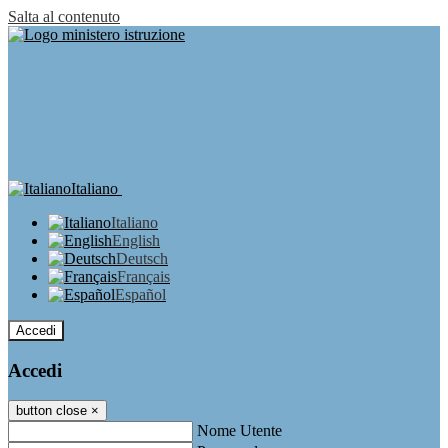
Salta al contenuto
Italiano
Italiano
English
Deutsch
Français
Español
Accedi
Accedi
button close
×
Nome Utente