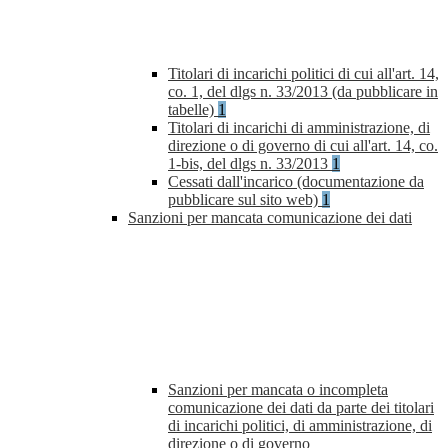
Titolari di incarichi politici di cui all'art. 14,
co. 1, del dlgs n. 33/2013 (da pubblicare in
tabelle)
1
Titolari di incarichi di amministrazione, di
direzione o di governo di cui all'art. 14, co.
1-bis, del dlgs n. 33/2013
1
Cessati dall'incarico (documentazione da
pubblicare sul sito web)
1
Sanzioni per mancata comunicazione dei dati
Sanzioni per mancata o incompleta
comunicazione dei dati da parte dei titolari
di incarichi politici, di amministrazione, di
direzione o di governo