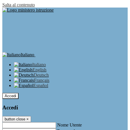
Salta al contenuto
Italiano
Italiano
English
Deutsch
Français
Español
Accedi
Accedi
button close
×
Nome Utente