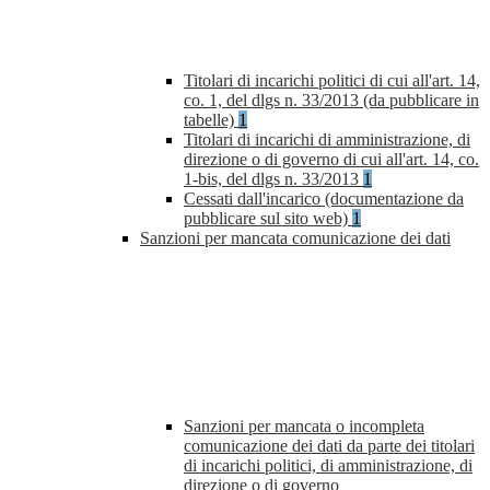
Titolari di incarichi politici di cui all'art. 14,
co. 1, del dlgs n. 33/2013 (da pubblicare in
tabelle)
1
Titolari di incarichi di amministrazione, di
direzione o di governo di cui all'art. 14, co.
1-bis, del dlgs n. 33/2013
1
Cessati dall'incarico (documentazione da
pubblicare sul sito web)
1
Sanzioni per mancata comunicazione dei dati
Sanzioni per mancata o incompleta
comunicazione dei dati da parte dei titolari
di incarichi politici, di amministrazione, di
direzione o di governo