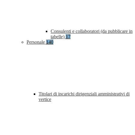
Consulenti e collaboratori (da pubblicare in
tabelle)
17
Personale
140
Titolari di incarichi dirigenziali amministrativi di
vertice