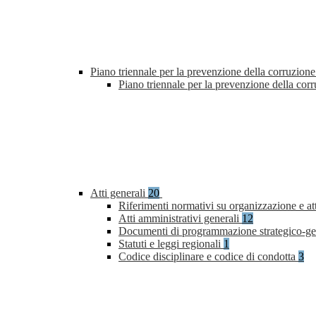
Piano triennale per la prevenzione della corruzione
Piano triennale per la prevenzione della co
Atti generali
20
Riferimenti normativi su organizzazione e at
Atti amministrativi generali
12
Documenti di programmazione strategico-ge
Statuti e leggi regionali
1
Codice disciplinare e codice di condotta
3