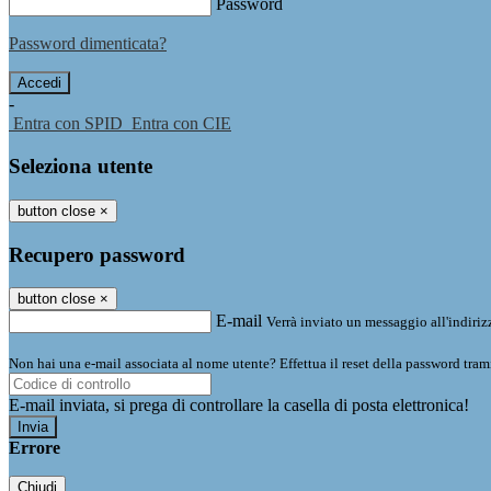
Password
Password dimenticata?
-
Entra con SPID
Entra con CIE
Seleziona utente
button close
×
Recupero password
button close
×
E-mail
Verrà inviato un messaggio all'indirizz
Non hai una e-mail associata al nome utente? Effettua il reset della password tram
E-mail inviata, si prega di controllare la casella di posta elettronica!
Errore
Chiudi