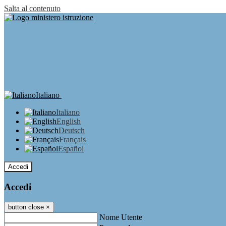
Salta al contenuto
Italiano
Italiano
English
Deutsch
Français
Español
Accedi
Accedi
button close
×
Nome Utente