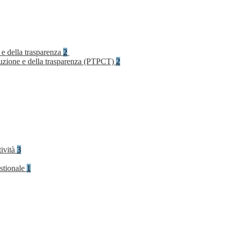
 e della trasparenza
2
rruzione e della trasparenza (PTPCT)
2
tività
3
stionale
1