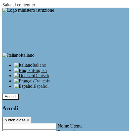
Salta al contenuto
Italiano
Italiano
English
Deutsch
Français
Español
Accedi
Accedi
button close
×
Nome Utente