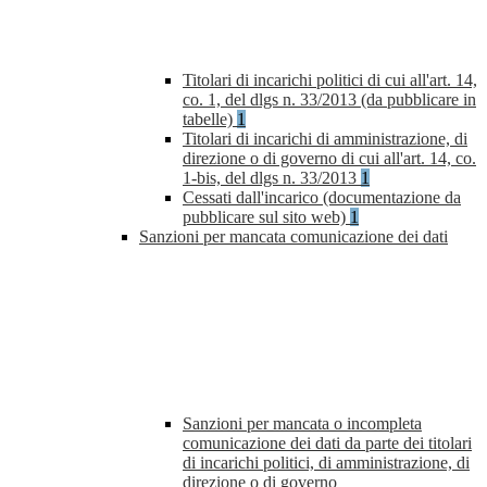
Titolari di incarichi politici di cui all'art. 14,
co. 1, del dlgs n. 33/2013 (da pubblicare in
tabelle)
1
Titolari di incarichi di amministrazione, di
direzione o di governo di cui all'art. 14, co.
1-bis, del dlgs n. 33/2013
1
Cessati dall'incarico (documentazione da
pubblicare sul sito web)
1
Sanzioni per mancata comunicazione dei dati
Sanzioni per mancata o incompleta
comunicazione dei dati da parte dei titolari
di incarichi politici, di amministrazione, di
direzione o di governo