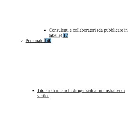
Consulenti e collaboratori (da pubblicare in
tabelle)
17
Personale
140
Titolari di incarichi dirigenziali amministrativi di
vertice