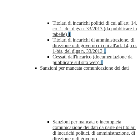
Titolari di incarichi politici di cui all'art. 14,
co. 1, del dlgs n. 33/2013 (da pubblicare in
tabelle)
1
Titolari di incarichi di amministrazione, di
direzione o di governo di cui all'art. 14, co.
1-bis, del dlgs n. 33/2013
1
Cessati dall'incarico (documentazione da
pubblicare sul sito web)
1
Sanzioni per mancata comunicazione dei dati
Sanzioni per mancata o incompleta
comunicazione dei dati da parte dei titolari
di incarichi politici, di amministrazione, di
direzione o di governo