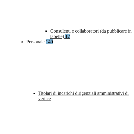
Consulenti e collaboratori (da pubblicare in
tabelle)
17
Personale
140
Titolari di incarichi dirigenziali amministrativi di
vertice