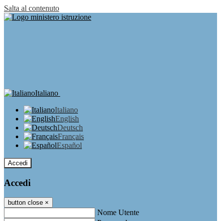
Salta al contenuto
Italiano
Italiano
English
Deutsch
Français
Español
Accedi
Accedi
button close
×
Nome Utente