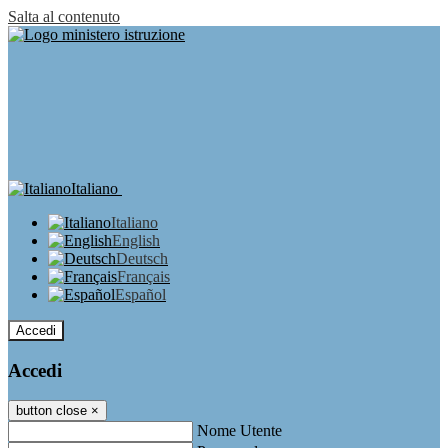
Salta al contenuto
Italiano
Italiano
English
Deutsch
Français
Español
Accedi
Accedi
button close
×
Nome Utente