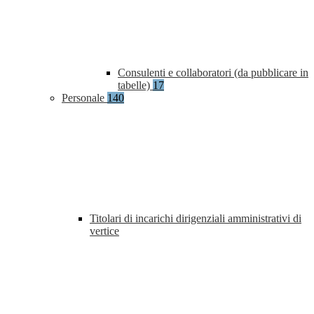
Consulenti e collaboratori (da pubblicare in
tabelle)
17
Personale
140
Titolari di incarichi dirigenziali amministrativi di
vertice