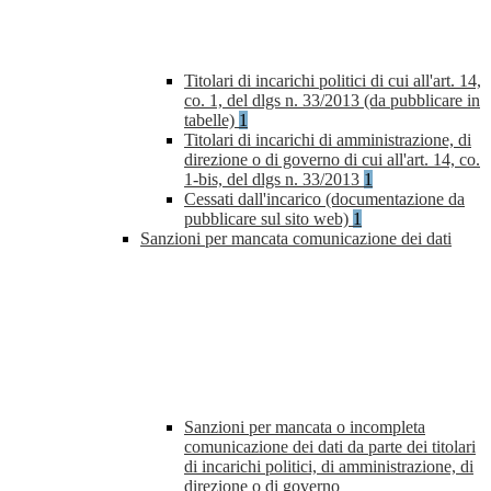
Titolari di incarichi politici di cui all'art. 14,
co. 1, del dlgs n. 33/2013 (da pubblicare in
tabelle)
1
Titolari di incarichi di amministrazione, di
direzione o di governo di cui all'art. 14, co.
1-bis, del dlgs n. 33/2013
1
Cessati dall'incarico (documentazione da
pubblicare sul sito web)
1
Sanzioni per mancata comunicazione dei dati
Sanzioni per mancata o incompleta
comunicazione dei dati da parte dei titolari
di incarichi politici, di amministrazione, di
direzione o di governo