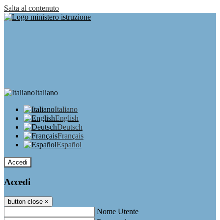
Salta al contenuto
Italiano
Italiano
English
Deutsch
Français
Español
Accedi
Accedi
button close
×
Nome Utente