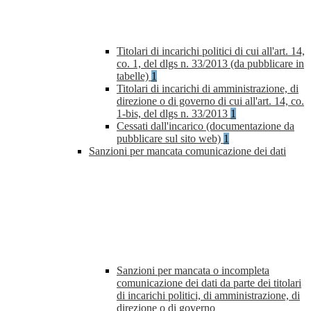
Titolari di incarichi politici di cui all'art. 14,
co. 1, del dlgs n. 33/2013 (da pubblicare in
tabelle)
1
Titolari di incarichi di amministrazione, di
direzione o di governo di cui all'art. 14, co.
1-bis, del dlgs n. 33/2013
1
Cessati dall'incarico (documentazione da
pubblicare sul sito web)
1
Sanzioni per mancata comunicazione dei dati
Sanzioni per mancata o incompleta
comunicazione dei dati da parte dei titolari
di incarichi politici, di amministrazione, di
direzione o di governo