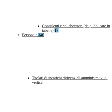
Consulenti e collaboratori (da pubblicare in
tabelle)
17
Personale
140
Titolari di incarichi dirigenziali amministrativi di
vertice