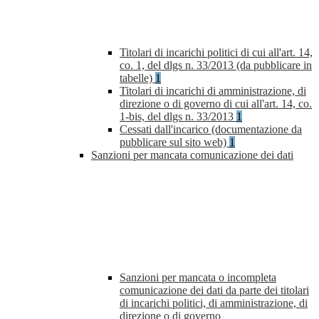
Titolari di incarichi politici di cui all'art. 14,
co. 1, del dlgs n. 33/2013 (da pubblicare in
tabelle)
1
Titolari di incarichi di amministrazione, di
direzione o di governo di cui all'art. 14, co.
1-bis, del dlgs n. 33/2013
1
Cessati dall'incarico (documentazione da
pubblicare sul sito web)
1
Sanzioni per mancata comunicazione dei dati
Sanzioni per mancata o incompleta
comunicazione dei dati da parte dei titolari
di incarichi politici, di amministrazione, di
direzione o di governo