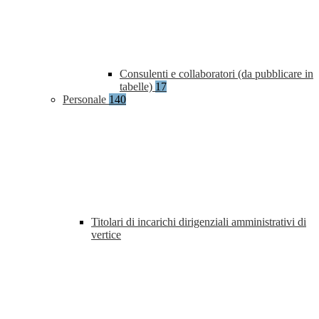
Consulenti e collaboratori (da pubblicare in
tabelle)
17
Personale
140
Titolari di incarichi dirigenziali amministrativi di
vertice