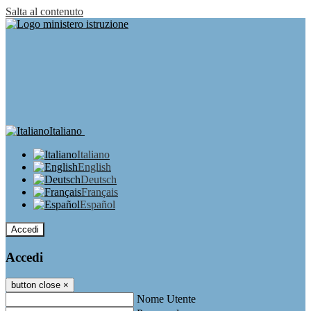
Salta al contenuto
Italiano
Italiano
English
Deutsch
Français
Español
Accedi
Accedi
button close
×
Nome Utente