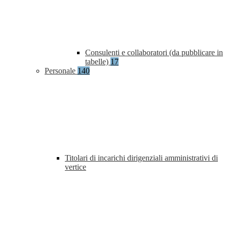
Consulenti e collaboratori (da pubblicare in
tabelle)
17
Personale
140
Titolari di incarichi dirigenziali amministrativi di
vertice