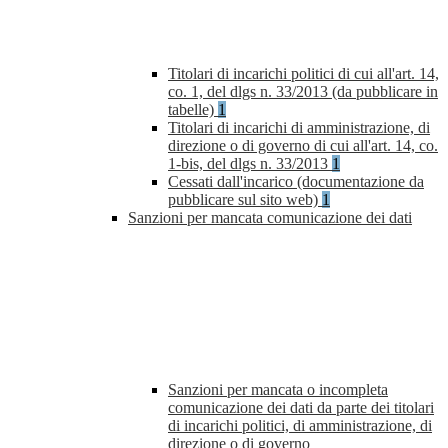
Titolari di incarichi politici di cui all'art. 14,
co. 1, del dlgs n. 33/2013 (da pubblicare in
tabelle)
1
Titolari di incarichi di amministrazione, di
direzione o di governo di cui all'art. 14, co.
1-bis, del dlgs n. 33/2013
1
Cessati dall'incarico (documentazione da
pubblicare sul sito web)
1
Sanzioni per mancata comunicazione dei dati
Sanzioni per mancata o incompleta
comunicazione dei dati da parte dei titolari
di incarichi politici, di amministrazione, di
direzione o di governo