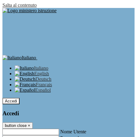
Salta al contenuto
Italiano
Italiano
English
Deutsch
Français
Español
Accedi
Accedi
button close
×
Nome Utente