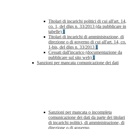
Titolari di incarichi politici di cui all'art. 14,
co. 1, del dlgs n. 33/2013 (da pubblicare in
tabelle)
1
Titolari di incarichi di amministrazione, di
direzione o di governo di cui all'art. 14, co.
1-bis, del dlgs n. 33/2013
1
Cessati dall'incarico (documentazione da
pubblicare sul sito web)
1
Sanzioni per mancata comunicazione dei dati
Sanzioni per mancata o incompleta
comunicazione dei dati da parte dei titolari
di incarichi politici, di amministrazione, di
direzione o di governo