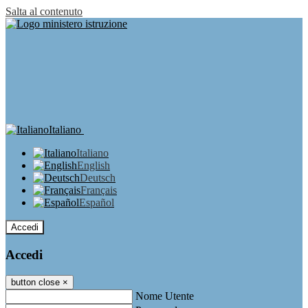
Salta al contenuto
Italiano
Italiano
English
Deutsch
Français
Español
Accedi
Accedi
button close
×
Nome Utente