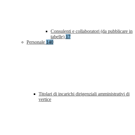
Consulenti e collaboratori (da pubblicare in
tabelle)
17
Personale
140
Titolari di incarichi dirigenziali amministrativi di
vertice